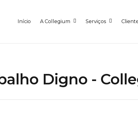
Início
A Collegium
Serviços
Client
balho Digno - Coll