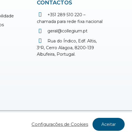
CONTACTOS
+351 289 510 220 –
ilidade
chamada para rede fixa nacional
os
geral@collegium.pt
Rua do Índico, Edf. Altis,
3ºR, Cerro Alagoa, 8200-139
Albufeira, Portugal.
Design & Desenvolvimento WEB:
Configurações de Cookies
Aceitar