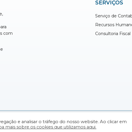
SERVIÇOS
e,
Serviço de Contab
Recursos Human
para
os com
Consultoria Fiscal
e
ítica de Cookies
|
Livro de Reclamações Online
egação e analisar o tráfego do nosso website. Ao clicar em
ba mais sobre os cookies que utilizamos aqui.