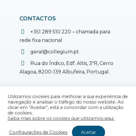
CONTACTOS
+351 289 510 220 – chamada para
rede fixa nacional
geral@collegium.pt
Rua do Índico, Edf. Altis, 3ºR, Cerro
Alagoa, 8200-139 Albufeira, Portugal.
Utilizamos cookies para melhorar a sua experiência de
navegação e analisar o tráfego do nosso website. Ao
© 2026 Collegium, Lda.
Política de
clicar em “Aceitar”, está a concordar com a utilização
Privacidade
|
Política de Cookies
|
Livro de
de cookies.
Reclamações Online
Saiba mais sobre os cookies que utilizamos aqui.
Design & Desenvolvimento WEB:
Configurações de Cookies
Aceitar