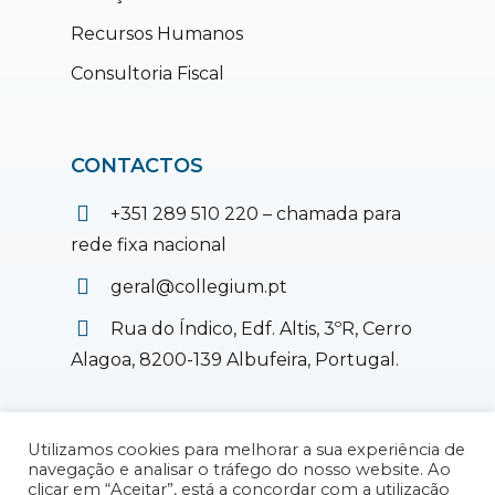
Recursos Humanos
Consultoria Fiscal
CONTACTOS
+351 289 510 220 – chamada para
rede fixa nacional
geral@collegium.pt
Rua do Índico, Edf. Altis, 3ºR, Cerro
Alagoa, 8200-139 Albufeira, Portugal.
Utilizamos cookies para melhorar a sua experiência de
navegação e analisar o tráfego do nosso website. Ao
© 2026 Collegium, Lda.
Política de
clicar em “Aceitar”, está a concordar com a utilização