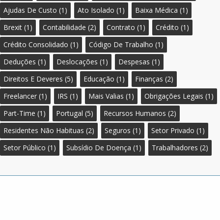
Ajudas De Custo
(1)
Ato Isolado
(1)
Baixa Médica
(1)
Brexit
(1)
Contabilidade
(2)
Contrato
(1)
Crédito
(1)
Crédito Consolidado
(1)
Código De Trabalho
(1)
Deduções
(1)
Deslocações
(1)
Despesas
(1)
Direitos E Deveres
(5)
Educação
(1)
Finanças
(2)
Freelancer
(1)
IRS
(1)
Mais Valias
(1)
Obrigações Legais
(1)
Part-Time
(1)
Portugal
(5)
Recursos Humanos
(2)
Residentes Não Habituas
(2)
Seguros
(1)
Setor Privado
(1)
Setor Público
(1)
Subsídio De Doença
(1)
Trabalhadores
(2)