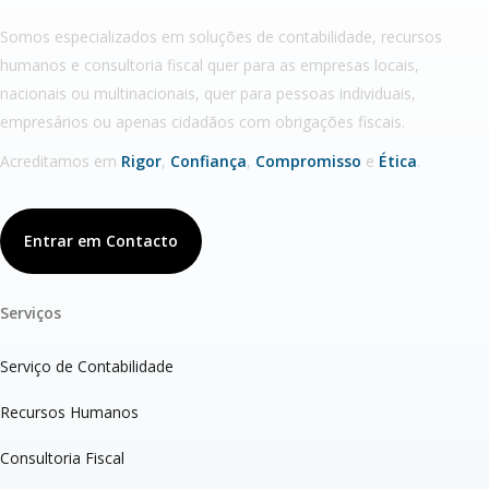
Somos especializados em soluções de contabilidade, recursos
humanos e consultoria fiscal quer para as empresas locais,
nacionais ou multinacionais, quer para pessoas individuais,
empresários ou apenas cidadãos com obrigações fiscais.
Acreditamos em
Rigor
,
Confiança
,
Compromisso
e
Ética
.
Entrar em Contacto
Serviços
Serviço de Contabilidade
Recursos Humanos
Consultoria Fiscal